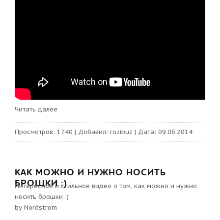
Читать далее
Просмотров:
1740
|
Добавил:
rozibuz
|
Дата:
09.06.2014
КАК МОЖНО И НУЖНО НОСИТЬ
БРОШКИ :)
Интересное и стильное видео о том, как можно и нужно
носить брошки :)
by Nordstrom