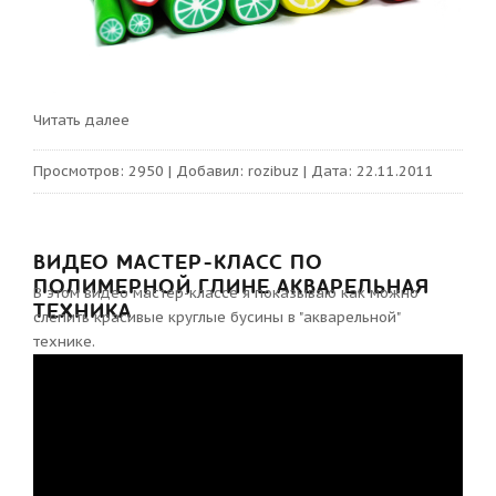
Читать далее
Просмотров:
2950
|
Добавил:
rozibuz
|
Дата:
22.11.2011
ВИДЕО МАСТЕР-КЛАСС ПО
ПОЛИМЕРНОЙ ГЛИНЕ АКВАРЕЛЬНАЯ
В этом видео мастер-классе я показываю как можно
ТЕХНИКА
слепить красивые круглые бусины в "акварельной"
технике.