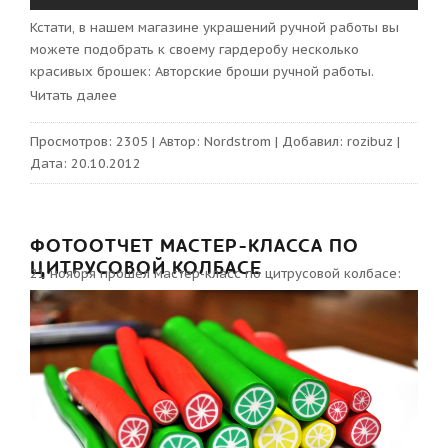
Кстати, в нашем магазине украшений ручной работы вы
можете подобрать к своему гардеробу несколько
красивых брошек:
Авторские броши ручной работы.
Читать далее
Просмотров:
2305
|
Автор:
Nordstrom
|
Добавил:
rozibuz
|
Дата:
20.10.2012
ФОТООТЧЕТ МАСТЕР-КЛАССА ПО
ЦИТРУСОВОЙ КОЛБАСЕ
21 ноября прошел мастер-класс по цитрусовой колбасе: