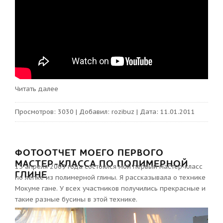
Читать далее
Просмотров:
3030
|
Добавил:
rozibuz
|
Дата:
11.01.2011
ФОТООТЧЕТ МОЕГО ПЕРВОГО
МАСТЕР-КЛАССА ПО ПОЛИМЕРНОЙ
​15 апреля 2009 года состоялся мой первый мастер-класс
ГЛИНЕ
по лепке из полимерной глины. Я рассказывала о технике
Мокуме гане. У всех участников получились прекрасные и
такие разные бусины в этой технике.