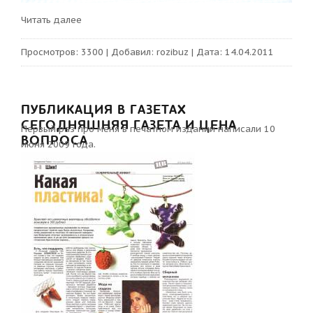
Читать далее
Просмотров:
3300
|
Добавил:
rozibuz
|
Дата:
14.04.2011
ПУБЛИКАЦИЯ В ГАЗЕТАХ
СЕГОДНЯШНЯЯ ГАЗЕТА И ЦЕНА
Первый раз про меня в печатном издании написали 10
ВОПРОСА
июня 2009 года.